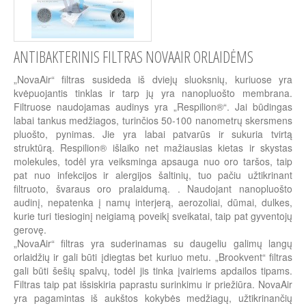
ANTIBAKTERINIS FILTRAS NOVAAIR ORLAIDĖMS
„NovaAir“ filtras susideda iš dviejų sluoksnių, kuriuose yra
kvėpuojantis tinklas ir tarp jų yra nanopluošto membrana.
Filtruose naudojamas audinys yra „Respilion®“. Jai būdingas
labai tankus medžiagos, turinčios 50-100 nanometrų skersmens
pluošto, pynimas. Jie yra labai patvarūs ir sukuria tvirtą
struktūrą. Respilion® išlaiko net mažiausias kietas ir skystas
molekules, todėl yra veiksminga apsauga nuo oro taršos, taip
pat nuo infekcijos ir alergijos šaltinių, tuo pačiu užtikrinant
filtruoto, švaraus oro pralaidumą. . Naudojant nanopluošto
audinį, nepatenka į namų interjerą, aerozoliai, dūmai, dulkes,
kurie turi tiesioginį neigiamą poveikį sveikatai, taip pat gyventojų
gerovę.
„NovaAir“ filtras yra suderinamas su daugeliu galimų langų
orlaidžių ir gali būti įdiegtas bet kuriuo metu. „Brookvent“ filtras
gali būti šešių spalvų, todėl jis tinka įvairiems apdailos tipams.
Filtras taip pat išsiskiria paprastu surinkimu ir priežiūra. NovaAir
yra pagamintas iš aukštos kokybės medžiagų, užtikrinančių