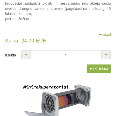
kruopščiai nuplaukite ploviklį ir nešvarumus nuo abiejų pusių
švelnia drungno vandens srovele (pageidautina maždaug 45
laipsnių kampu);
palikite išdžiūti.
atgal
Kaina: 24.00 EUR
Kiekis
Į KREPŠELĮ