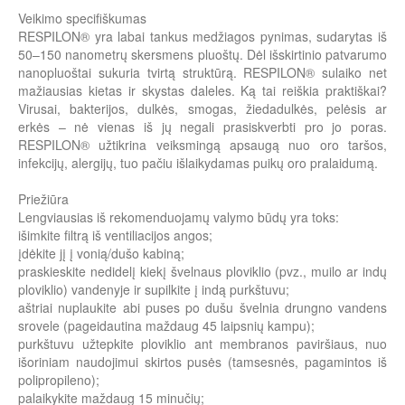
Veikimo specifiškumas
RESPILON® yra labai tankus medžiagos pynimas, sudarytas iš
50–150 nanometrų skersmens pluoštų. Dėl išskirtinio patvarumo
nanopluoštai sukuria tvirtą struktūrą. RESPILON® sulaiko net
mažiausias kietas ir skystas daleles. Ką tai reiškia praktiškai?
Virusai, bakterijos, dulkės, smogas, žiedadulkės, pelėsis ar
erkės – nė vienas iš jų negali prasiskverbti pro jo poras.
RESPILON® užtikrina veiksmingą apsaugą nuo oro taršos,
infekcijų, alergijų, tuo pačiu išlaikydamas puikų oro pralaidumą.
Priežiūra
Lengviausias iš rekomenduojamų valymo būdų yra toks:
išimkite filtrą iš ventiliacijos angos;
įdėkite jį į vonią/dušo kabiną;
praskieskite nedidelį kiekį švelnaus ploviklio (pvz., muilo ar indų
ploviklio) vandenyje ir supilkite į indą purkštuvu;
aštriai nuplaukite abi puses po dušu švelnia drungno vandens
srovele (pageidautina maždaug 45 laipsnių kampu);
purkštuvu užtepkite ploviklio ant membranos paviršiaus, nuo
išoriniam naudojimui skirtos pusės (tamsesnės, pagamintos iš
polipropileno);
palaikykite maždaug 15 minučių;