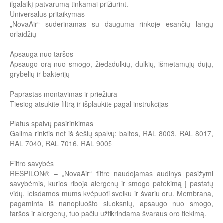
ilgalaikį patvarumą tinkamai prižiūrint.
Universalus pritaikymas
„NovaAir“ suderinamas su dauguma rinkoje esančių langų
orlaidžių
Apsauga nuo taršos
Apsaugo orą nuo smogo, žiedadulkių, dulkių, išmetamųjų dujų,
grybelių ir bakterijų
Paprastas montavimas ir priežiūra
Tiesiog atsukite filtrą ir išplaukite pagal instrukcijas
Platus spalvų pasirinkimas
Galima rinktis net iš šešių spalvų: baltos, RAL 8003, RAL 8017,
RAL 7040, RAL 7016, RAL 9005
Filtro savybės
RESPILON® – „NovaAir“ filtre naudojamas audinys pasižymi
savybėmis, kurios riboja alergenų ir smogo patekimą į pastatų
vidų, leisdamos mums kvėpuoti sveiku ir švariu oru. Membrana,
pagaminta iš nanopluošto sluoksnių, apsaugo nuo smogo,
taršos ir alergenų, tuo pačiu užtikrindama švaraus oro tiekimą.