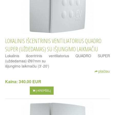
LOKALINIS IŠCENTRINIS VENTILIATORIUS QUADRO
SUPER (UŽDEDAMAS) SU IŠJUNGIMO LAIKMAČIU
Lokalinis išcentrinis ventiliatorius QUADRO SUPER
(uždedamas) Ø97mm su
išjungimo laikmačiu (3'-20')
plačiau
Kaina:
340.00 EUR
Į KREPŠELĮ