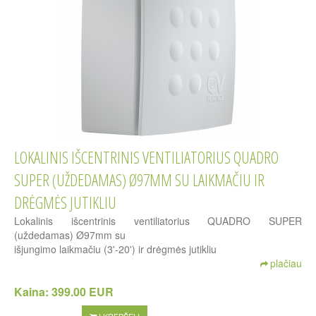
LOKALINIS IŠCENTRINIS VENTILIATORIUS QUADRO
SUPER (UŽDEDAMAS) Ø97MM SU LAIKMAČIU IR
DRĖGMĖS JUTIKLIU
Lokalinis išcentrinis ventiliatorius QUADRO SUPER
(uždedamas) Ø97mm su
išjungimo laikmačiu (3'-20') ir drėgmės jutikliu
plačiau
Kaina:
399.00 EUR