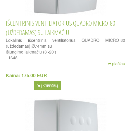
IŠCENTRINIS VENTILIATORIUS QUADRO MICRO-80
(UŽDEDAMAS) SU LAIKMAČIU
Lokalinis išcentrinis ventiliatorius QUADRO MICRO-80
(uždedamas) Ø74mm su
išjungimo laikmačiu (3'-20')
11648
plačiau
Kaina:
175.00 EUR
Į KREPŠELĮ