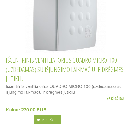
IŠCENTRINIS VENTILIATORIUS QUADRO MICRO-100
(UŽDEDAMAS) SU IŠJUNGIMO LAIKMAČIU IR DRĖGMĖS
JUTIKLIU
Išcentrinis ventiliatorius QUADRO MICRO-100 (uždedamas) su
išjungimo laikmačiu ir drėgmės jutikliu
plačiau
Kaina:
270.00 EUR
Į KREPŠELĮ