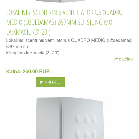
LOKALINIS IŠCENTRINIS VENTILIATORIUS QUADRO
MEDIO (UŽDEDAMAS) Ø97MM SU IŠJUNGIMO
LAIKMAČIU (3'-20')
Lokalinis išcentrinis ventiliatorius QUADRO MEDIO (uždedamas)
Ø97mm su
išjungimo laikmačiu (3'-20')
plačiau
Kaina:
260.00 EUR
Į KREPŠELĮ