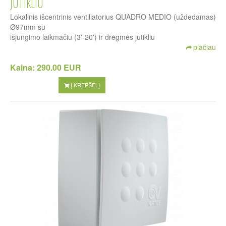
JUTIKLIU
Lokalinis išcentrinis ventiliatorius QUADRO MEDIO (uždedamas)
Ø97mm su
išjungimo laikmačiu (3'-20') ir drėgmės jutikliu
plačiau
Kaina:
290.00 EUR
Į KREPŠELĮ