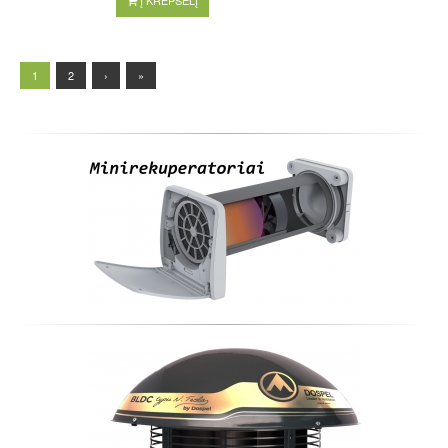
Į KREPŠELĮ
1
2
›
»