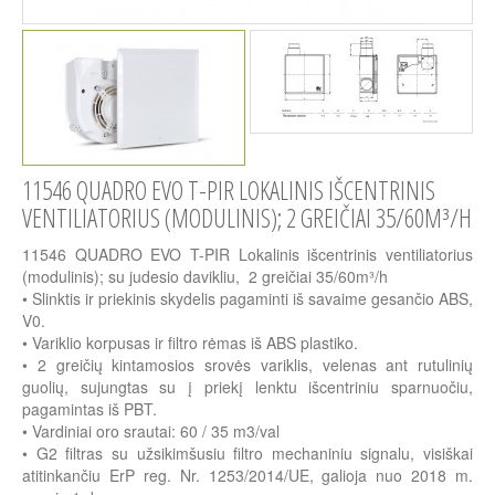
11546 QUADRO EVO T-PIR LOKALINIS IŠCENTRINIS
VENTILIATORIUS (MODULINIS); 2 GREIČIAI 35/60M³/H
11546 QUADRO EVO T-PIR Lokalinis išcentrinis ventiliatorius
(modulinis); su judesio davikliu, 2 greičiai 35/60m³/h
• Slinktis ir priekinis skydelis pagaminti iš savaime gesančio ABS,
V0.
• Variklio korpusas ir filtro rėmas iš ABS plastiko.
• 2 greičių kintamosios srovės variklis, velenas ant rutulinių
guolių, sujungtas su į priekį lenktu išcentriniu sparnuočiu,
pagamintas iš PBT.
• Vardiniai oro srautai: 60 / 35 m3/val
• G2 filtras su užsikimšusiu filtro mechaniniu signalu, visiškai
atitinkančiu ErP reg. Nr. 1253/2014/UE, galioja nuo 2018 m.