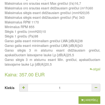
Maksimalus oro srautas esant Max greičiui (l/s)16,7
Maksimalus oro srautas esant didžiausiam greičiui (m³/h)60
Maksimalus slėgis esant didžiausiam greičiui (mmH20)35
Maksimalus slėgis esant didžiausiam greičiui (Pa) 343
Maksimalus RPM 1170
Minimalus RPM 855
Slėgis 1 greičiu (mmH20)10
Slėgis 1 greičiu (Pa)98
Garso galia esant minimaliam greičiui LWA [dB(A)]38
Garso galia esant minimaliam greičiui LWA [dB(A)]43
Garso slėgis 3 m atstumu esant didžiausiam greičiui,
apskaičiuotam laisvajame lauke Lp [dB(A)]25,5
Garso slėgis 3 m atstumu esant Min. greičiui, apskaičiuotam
laisvajame lauke Lp [dB(A)]20,5
atgal
Kaina: 357.00 EUR
Kiekis
Į KREPŠELĮ