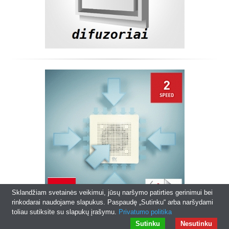
Sklandžiam svetainės veikimui, jūsų naršymo patirties gerinimui bei
rinkodarai naudojame slapukus. Paspaudę „Sutinku“ arba naršydami
toliau sutiksite su slapukų įrašymu.
Privatumo politika
© 2026
xn--orlaids-y8a.lt
|
Interneto svetainių kūrimas
Sutinku
Nesutinku