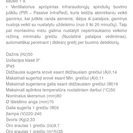
sausio 1 d.
• Ventiliatorius aprūpintas infraraudonųjų spindulių buvimo
jutikliu (PIR – Passive InfraRed), kuris leidžia akimirksniu veikti
gaminiui, kai jutiklis randa asmenis; išėjus iš patalpos, gaminys
nustoja veikti su nustatytu uždelsimu (nuo 0 iki 20 minučių). Taip
pat montavimo metu galima nustatyti nepertraukiamo veikimo
režimą minimaliu greičiu (Nuolatinė patalpos vėdinimas),
automatiškai pereinant į didesnį greitį per buvimo detektorių.
Dažnis (Hz)50
Izoliacijos klasė II°
IP45
Didžiausia sugerta srovė esant didžiausiam greičiui (A)0,14
Maksimali sugertoji srovė esant Min. greičiui (A)0,11
Maksimali sugeriama galia esant didžiausiam greičiui (W)16
Maksimali aplinkos temperatūra nuolatiniam darbui (°C)50
Nominalus skersmuo (mm)80
Ø Išleidimo anga (mm)70
Galia sugerta 1 greičiu (W)9
Įtampa (V)220-240
Svoris (Kg)2,33
Oro srautas 1 greičiu (l/s)9,7
Oro srautas 1 greičiu (m³/h)35