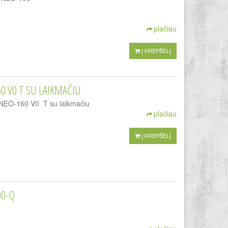
plačiau
Į KREPŠELĮ
0 V0 T SU LAIKMAČIU
 LINEO-160 V0 T su laikmačiu
plačiau
Į KREPŠELĮ
00-Q