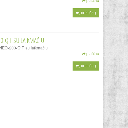
plačiau
Į KREPŠELĮ
00-Q T SU LAIKMAČIU
 LINEO-200-Q T su laikmačiu
plačiau
Į KREPŠELĮ