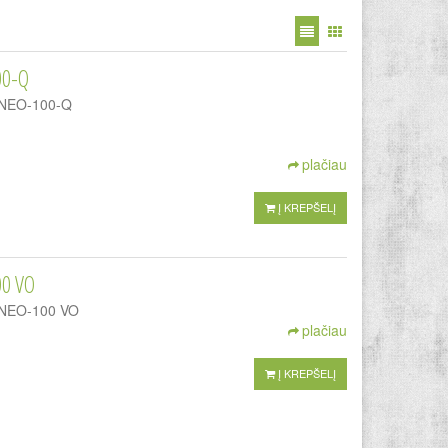
00-Q
 LINEO-100-Q
plačiau
Į KREPŠELĮ
00 VO
LINEO-100 VO
plačiau
Į KREPŠELĮ