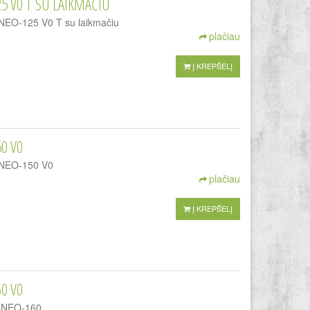
5 V0 T SU LAIKMAČIU
 LINEO-125 V0 T su laikmačiu
plačiau
Į KREPŠELĮ
0 V0
LINEO-150 V0
plačiau
Į KREPŠELĮ
0 V0
 LINEO-160