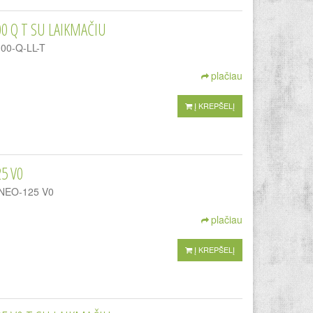
0 Q T SU LAIKMAČIU
100-Q-LL-T
plačiau
Į KREPŠELĮ
5 V0
LINEO-125 V0
plačiau
Į KREPŠELĮ