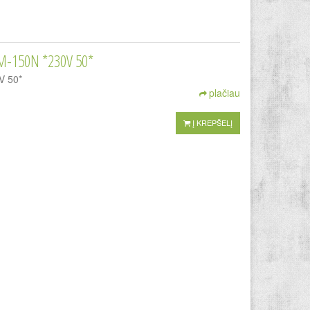
M-150N *230V 50*
V 50*
plačiau
Į KREPŠELĮ