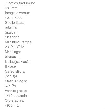
Jungties skersmuo:
400 mm
Įrenginio versija:
400 3 4900
Guolio tipas:
rutulinis
Spalva:
Sidabrinė
Maitinimo įtampa:
230/50 V/Hz
Medžiaga:
plienas
Izoliacijos klasė:
II klasė
Garso slėgis:
72 dB(A)
Statinis slėgis:
675 Pa
Variklio greitis:
1410 aps./min.
Oro srautas:
4900 m3/h