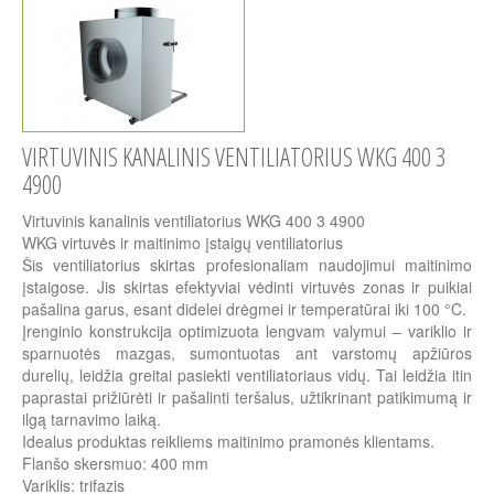
VIRTUVINIS KANALINIS VENTILIATORIUS WKG 400 3
4900
Virtuvinis kanalinis ventiliatorius WKG 400 3 4900
WKG virtuvės ir maitinimo įstaigų ventiliatorius
Šis ventiliatorius skirtas profesionaliam naudojimui maitinimo
įstaigose. Jis skirtas efektyviai vėdinti virtuvės zonas ir puikiai
pašalina garus, esant didelei drėgmei ir temperatūrai iki 100 °C.
Įrenginio konstrukcija optimizuota lengvam valymui – variklio ir
sparnuotės mazgas, sumontuotas ant varstomų apžiūros
durelių, leidžia greitai pasiekti ventiliatoriaus vidų. Tai leidžia itin
paprastai prižiūrėti ir pašalinti teršalus, užtikrinant patikimumą ir
ilgą tarnavimo laiką.
Idealus produktas reikliems maitinimo pramonės klientams.
Flanšo skersmuo: 400 mm
Variklis: trifazis